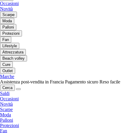
Occasioni
Novità
Scarpe
Moda
Palloni
Protezioni
Fan
Lifestyle
Attrezzatura
Beach volley
Cure
Outlet
Marche
Assistenza post-vendita in Francia
Pagamento sicuro
Reso facile
Cerca
Saldi
Occasioni
Novità
Scarpe
Moda
Palloni
Protezioni
Fan