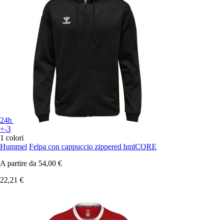
24h
+-3
1 colori
Hummel
Felpa con cappuccio zippered hmlCORE
A partire da
54,00 €
22,21 €