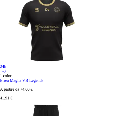
24h
+-3
1 colori
Errea
Maglia VB Legends
A partire da
74,00 €
41,91 €