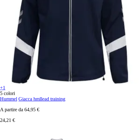
+1
5 colori
Hummel
Giacca hmllead training
A partire da
64,95 €
24,21 €