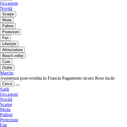
Occasioni
Novità
Scarpe
Moda
Palloni
Protezioni
Fan
Lifestyle
Attrezzatura
Beach volley
Cure
Outlet
Marche
Assistenza post-vendita in Francia
Pagamento sicuro
Reso facile
Cerca
Saldi
Occasioni
Novità
Scarpe
Moda
Palloni
Protezioni
Fan