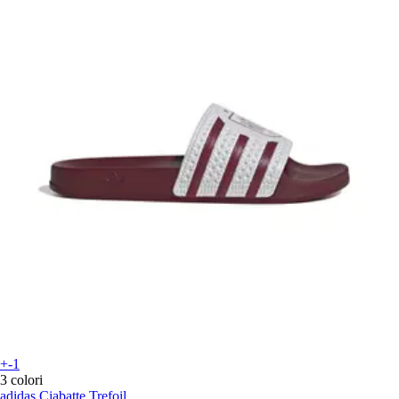
+-1
3 colori
adidas
Ciabatte Trefoil