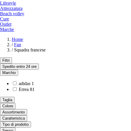
Lifestyle
Attrezzatura
Beach volley
Cure
Outlet
Marche
Home
/
Fan
/
Squadra francese
Filtri
Spedito entro 24 ore
Marchio
adidas
1
Errea
81
Taglia
Colore
Assortimento
Caratteristica
Tipo di prodotto
Sesso