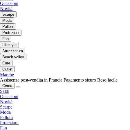
Occasioni
Novità
Scarpe
Moda
Palloni
Protezioni
Fan
Lifestyle
Attrezzatura
Beach volley
Cure
Outlet
Marche
Assistenza post-vendita in Francia
Pagamento sicuro
Reso facile
Cerca
Saldi
Occasioni
Novità
Scarpe
Moda
Palloni
Protezioni
Fan