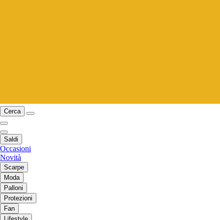
Cerca
Saldi
Occasioni
Novità
Scarpe
Moda
Palloni
Protezioni
Fan
Lifestyle