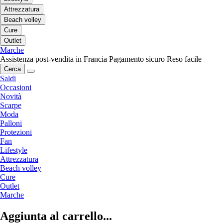
Attrezzatura
Beach volley
Cure
Outlet
Marche
Assistenza post-vendita in Francia
Pagamento sicuro
Reso facile
Cerca
Saldi
Occasioni
Novità
Scarpe
Moda
Palloni
Protezioni
Fan
Lifestyle
Attrezzatura
Beach volley
Cure
Outlet
Marche
Aggiunta al carrello...