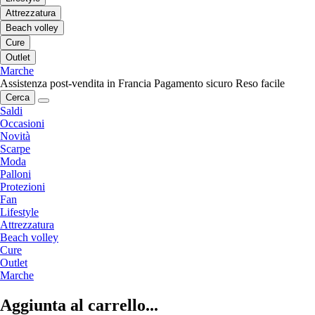
Attrezzatura
Beach volley
Cure
Outlet
Marche
Assistenza post-vendita in Francia
Pagamento sicuro
Reso facile
Cerca
Saldi
Occasioni
Novità
Scarpe
Moda
Palloni
Protezioni
Fan
Lifestyle
Attrezzatura
Beach volley
Cure
Outlet
Marche
Aggiunta al carrello...