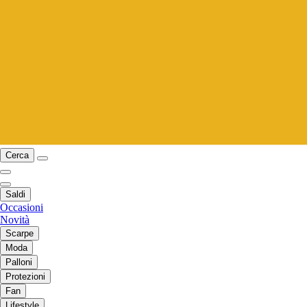
Cerca
Saldi
Occasioni
Novità
Scarpe
Moda
Palloni
Protezioni
Fan
Lifestyle