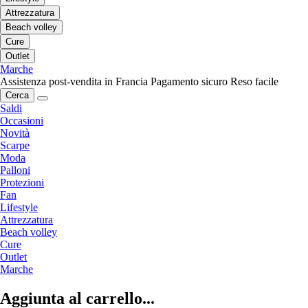
Attrezzatura
Beach volley
Cure
Outlet
Marche
Assistenza post-vendita in Francia
Pagamento sicuro
Reso facile
Cerca
Saldi
Occasioni
Novità
Scarpe
Moda
Palloni
Protezioni
Fan
Lifestyle
Attrezzatura
Beach volley
Cure
Outlet
Marche
Aggiunta al carrello...