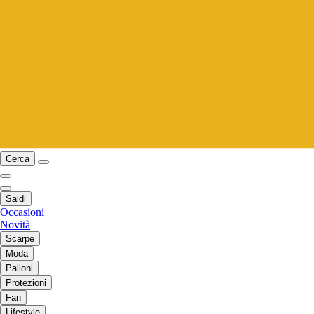
Cerca
Saldi
Occasioni
Novità
Scarpe
Moda
Palloni
Protezioni
Fan
Lifestyle