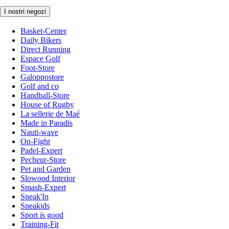
I nostri negozi
Basket-Center
Daily Bikers
Direct Running
Espace Golf
Foot-Store
Galoppostore
Golf and co
Handball-Store
House of Rugby
La sellerie de Maé
Made in Paradis
Nauti-wave
On-Fight
Padel-Expert
Pecheur-Store
Pet and Garden
Slowood Interior
Smash-Expert
Sneak'In
Sneakids
Sport is good
Training-Fit