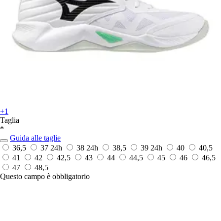
+1
Taglia
*
Guida alle taglie
36,5
37
24h
38
24h
38,5
39
24h
40
40,5
41
42
42,5
43
44
44,5
45
46
46,5
47
48,5
Questo campo è obbligatorio