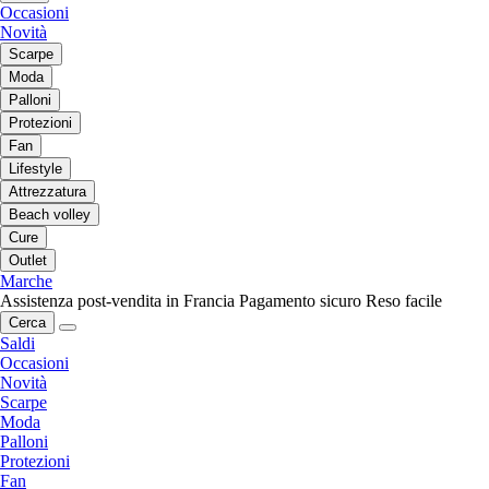
Occasioni
Novità
Scarpe
Moda
Palloni
Protezioni
Fan
Lifestyle
Attrezzatura
Beach volley
Cure
Outlet
Marche
Assistenza post-vendita in Francia
Pagamento sicuro
Reso facile
Cerca
Saldi
Occasioni
Novità
Scarpe
Moda
Palloni
Protezioni
Fan