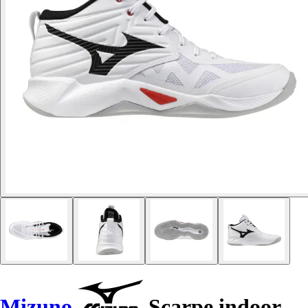
Mizuno
Scarpe indoor