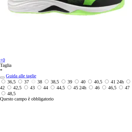
+0
Taglia
*
Guida alle taglie
36,5
37
38
38,5
39
40
40,5
41
24h
42
42,5
43
44
44,5
45
24h
46
46,5
47
48,5
Questo campo è obbligatorio