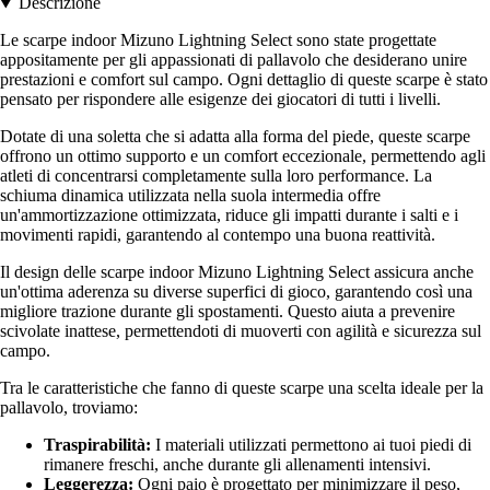
Descrizione
Le scarpe indoor Mizuno Lightning Select sono state progettate
appositamente per gli appassionati di pallavolo che desiderano unire
prestazioni e comfort sul campo. Ogni dettaglio di queste scarpe è stato
pensato per rispondere alle esigenze dei giocatori di tutti i livelli.
Dotate di una soletta che si adatta alla forma del piede, queste scarpe
offrono un ottimo supporto e un comfort eccezionale, permettendo agli
atleti di concentrarsi completamente sulla loro performance. La
schiuma dinamica utilizzata nella suola intermedia offre
un'ammortizzazione ottimizzata, riduce gli impatti durante i salti e i
movimenti rapidi, garantendo al contempo una buona reattività.
Il design delle scarpe indoor Mizuno Lightning Select assicura anche
un'ottima aderenza su diverse superfici di gioco, garantendo così una
migliore trazione durante gli spostamenti. Questo aiuta a prevenire
scivolate inattese, permettendoti di muoverti con agilità e sicurezza sul
campo.
Tra le caratteristiche che fanno di queste scarpe una scelta ideale per la
pallavolo, troviamo:
Traspirabilità:
I materiali utilizzati permettono ai tuoi piedi di
rimanere freschi, anche durante gli allenamenti intensivi.
Leggerezza:
Ogni paio è progettato per minimizzare il peso,