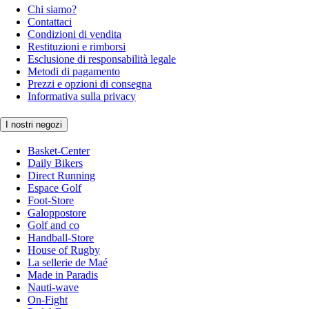
Chi siamo?
Contattaci
Condizioni di vendita
Restituzioni e rimborsi
Esclusione di responsabilità legale
Metodi di pagamento
Prezzi e opzioni di consegna
Informativa sulla privacy
I nostri negozi
Basket-Center
Daily Bikers
Direct Running
Espace Golf
Foot-Store
Galoppostore
Golf and co
Handball-Store
House of Rugby
La sellerie de Maé
Made in Paradis
Nauti-wave
On-Fight