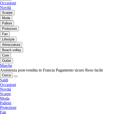
Occasioni
Novità
Scarpe
Moda
Palloni
Protezioni
Fan
Lifestyle
Attrezzatura
Beach volley
Cure
Outlet
Marche
Assistenza post-vendita in Francia
Pagamento sicuro
Reso facile
Cerca
Saldi
Occasioni
Novità
Scarpe
Moda
Palloni
Protezioni
Fan