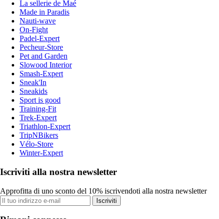
La sellerie de Maé
Made in Paradis
Nauti-wave
On-Fight
Padel-Expert
Pecheur-Store
Pet and Garden
Slowood Interior
Smash-Expert
Sneak'In
Sneakids
Sport is good
Training-Fit
Trek-Expert
Triathlon-Expert
TripNBikers
Vélo-Store
Winter-Expert
Iscriviti alla nostra newsletter
Approfitta di uno sconto del 10% iscrivendoti alla nostra newsletter
Iscriviti