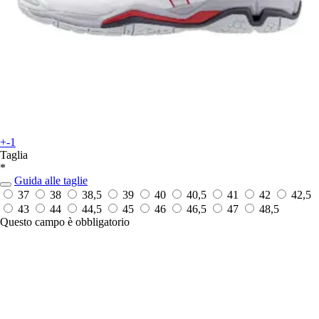
+-1
Taglia
*
Guida alle taglie
37
38
38,5
39
40
40,5
41
42
42,5
43
44
44,5
45
46
46,5
47
48,5
Questo campo è obbligatorio