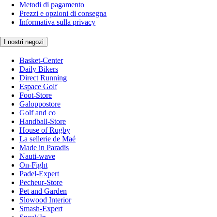
Metodi di pagamento
Prezzi e opzioni di consegna
Informativa sulla privacy
I nostri negozi
Basket-Center
Daily Bikers
Direct Running
Espace Golf
Foot-Store
Galoppostore
Golf and co
Handball-Store
House of Rugby
La sellerie de Maé
Made in Paradis
Nauti-wave
On-Fight
Padel-Expert
Pecheur-Store
Pet and Garden
Slowood Interior
Smash-Expert