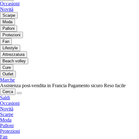
Occasioni
Novità
Scarpe
Moda
Palloni
Protezioni
Fan
Lifestyle
Attrezzatura
Beach volley
Cure
Outlet
Marche
Assistenza post-vendita in Francia
Pagamento sicuro
Reso facile
Cerca
Saldi
Occasioni
Novità
Scarpe
Moda
Palloni
Protezioni
Fan