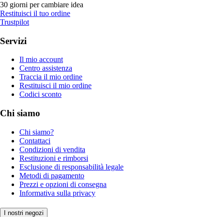
30 giorni per cambiare idea
Restituisci il tuo ordine
Trustpilot
Servizi
Il mio account
Centro assistenza
Traccia il mio ordine
Restituisci il mio ordine
Codici sconto
Chi siamo
Chi siamo?
Contattaci
Condizioni di vendita
Restituzioni e rimborsi
Esclusione di responsabilità legale
Metodi di pagamento
Prezzi e opzioni di consegna
Informativa sulla privacy
I nostri negozi