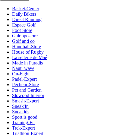
Basket-Center
Daily Bikers
Direct Running
Espace Golf
Foot-Store
Galoppostore
Golf and co
Handball-Store
House of Rugby
La sellerie de Maé
Made in Paradis
Nauti-wave
On-Fight
Padel-Expert
Pecheur-Store
Pet and Garden
Slowood Interior
Smash-Expert
Sneak'In
Sneakids
Sport is good
Training-Fit
Trek-Expert
Triathlon-Expert