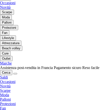
Occasioni
Novità
Scarpe
Moda
Palloni
Protezioni
Fan
Lifestyle
Attrezzatura
Beach volley
Cure
Outlet
Marche
Assistenza post-vendita in Francia
Pagamento sicuro
Reso facile
Cerca
Saldi
Occasioni
Novità
Scarpe
Moda
Palloni
Protezioni
Fan