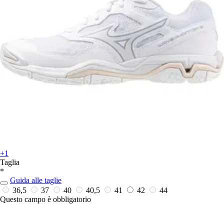
+1
Taglia
*
Guida alle taglie
36,5
37
40
40,5
41
42
44
Questo campo è obbligatorio