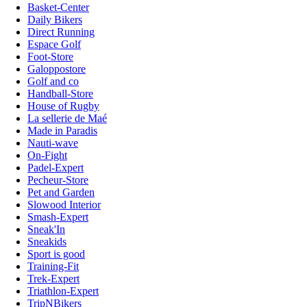
Basket-Center
Daily Bikers
Direct Running
Espace Golf
Foot-Store
Galoppostore
Golf and co
Handball-Store
House of Rugby
La sellerie de Maé
Made in Paradis
Nauti-wave
On-Fight
Padel-Expert
Pecheur-Store
Pet and Garden
Slowood Interior
Smash-Expert
Sneak'In
Sneakids
Sport is good
Training-Fit
Trek-Expert
Triathlon-Expert
TripNBikers