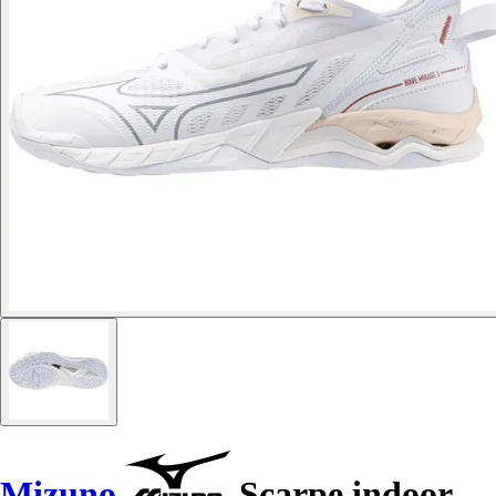
Mizuno
Scarpe indoor