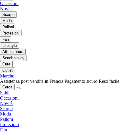
Occasioni
Novità
Scarpe
Moda
Palloni
Protezioni
Fan
Lifestyle
Attrezzatura
Beach volley
Cure
Outlet
Marche
Assistenza post-vendita in Francia
Pagamento sicuro
Reso facile
Cerca
Saldi
Occasioni
Novità
Scarpe
Moda
Palloni
Protezioni
Fan