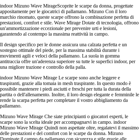
indoor Mizuno Wave MirageScoprite le scarpe da donna, progettate
appositamente per le giocatrici di pallamano. Mizuno Con il loro
marchio rinomato, queste scarpe offrono la combinazione perfetta di
prestazioni, comfort e stile. Wave Mirage Dotate di tecnologia, offrono
un'ammortizzazione eccezionale per prevenire urti e lesioni,
garantendo al contempo la massima reattività in campo.
Il design specifico per le donne assicura una calzata perfetta e un
sostegno ottimale del piede, per la massima stabilità durante i
movimenti agili e veloci della pallamano. La suola in gomma
antitraccia offre un'aderenza superiore su tutte le superfici indoor, per
una migliore trazione e controllo della palla.
indoor Mizuno Wave Mirage Le scarpe sono anche leggere e
traspiranti, grazie alla tomaia in mesh traspirante. In questo modo è
possibile mantenere i piedi asciutti e freschi per tutta la durata della
partita o dell'allenamento. Inoltre, il loro design elegante e femminile le
rende la scarpa perfetta per completare il vostro abbigliamento da
pallamano.
Mizuno Wave Mirage Che siate principianti o giocatori esperti, le
scarpe sono la scelta ideale per accompagnarvi in campo. indoor
Mizuno Wave Mirage Quindi non aspettate oltre, regalatevi il massimo
delle prestazioni e del comfort con le scarpe da donna. Mizuno
Dominate il campo da pallamano con sicurezza e stile grazie alle