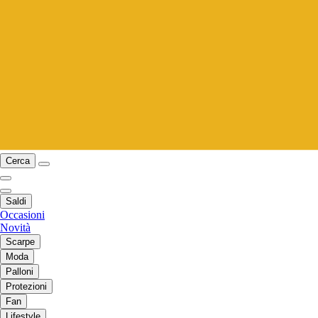
Cerca
Saldi
Occasioni
Novità
Scarpe
Moda
Palloni
Protezioni
Fan
Lifestyle