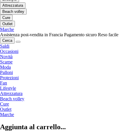
Attrezzatura
Beach volley
Cure
Outlet
Marche
Assistenza post-vendita in Francia
Pagamento sicuro
Reso facile
Cerca
Saldi
Occasioni
Novità
Scarpe
Moda
Palloni
Protezioni
Fan
Lifestyle
Attrezzatura
Beach volley
Cure
Outlet
Marche
Aggiunta al carrello...