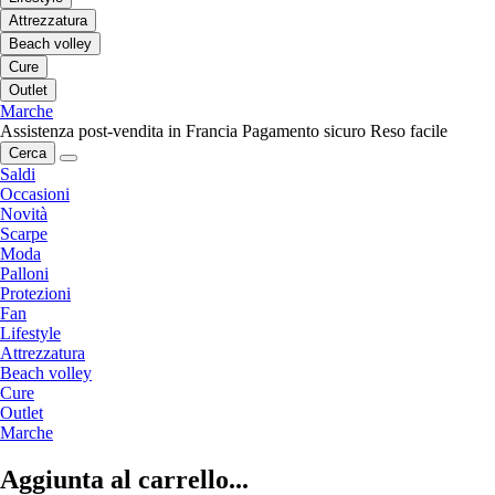
Attrezzatura
Beach volley
Cure
Outlet
Marche
Assistenza post-vendita in Francia
Pagamento sicuro
Reso facile
Cerca
Saldi
Occasioni
Novità
Scarpe
Moda
Palloni
Protezioni
Fan
Lifestyle
Attrezzatura
Beach volley
Cure
Outlet
Marche
Aggiunta al carrello...