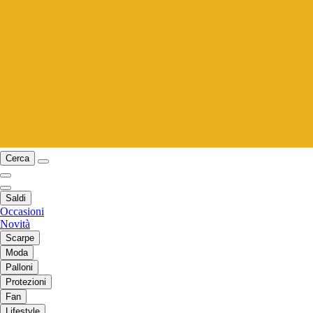
Cerca
Saldi
Occasioni
Novità
Scarpe
Moda
Palloni
Protezioni
Fan
Lifestyle