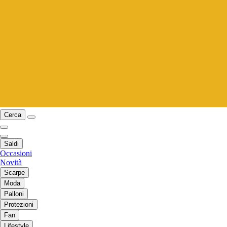
Cerca
Saldi
Occasioni
Novità
Scarpe
Moda
Palloni
Protezioni
Fan
Lifestyle