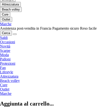
Attrezzatura
Beach volley
Cure
Outlet
Marche
Assistenza post-vendita in Francia
Pagamento sicuro
Reso facile
Cerca
Saldi
Occasioni
Novità
Scarpe
Moda
Palloni
Protezioni
Fan
Lifestyle
Attrezzatura
Beach volley
Cure
Outlet
Marche
Aggiunta al carrello...