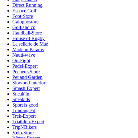
Direct Running
Espace Golf
Foot-Store
Galoppostore
Golf and co
Handball-Store
House of Rugby
La sellerie de Maé
Made in Paradis
Nauti-wave
On-Fight
Padel-Expert
Pecheur-Store
Pet and Garden
Slowood Interior
Smash-Expert
Sneak'In
Sneakids
Sport is good
Training-Fit
Trek-Expert
Triathlon-Expert
TripNBikers
Vélo-Store