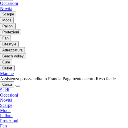
Occasioni
Novità
Scarpe
Moda
Palloni
Protezioni
Fan
Lifestyle
Attrezzatura
Beach volley
Cure
Outlet
Marche
Assistenza post-vendita in Francia
Pagamento sicuro
Reso facile
Cerca
Saldi
Occasioni
Novità
Scarpe
Moda
Palloni
Protezioni
Fan