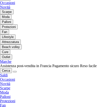
Occasioni
Novità
Scarpe
Moda
Palloni
Protezioni
Fan
Lifestyle
Attrezzatura
Beach volley
Cure
Outlet
Marche
Assistenza post-vendita in Francia
Pagamento sicuro
Reso facile
Cerca
Saldi
Occasioni
Novità
Scarpe
Moda
Palloni
Protezioni
Fan