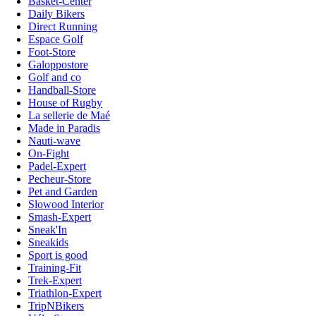
Basket-Center
Daily Bikers
Direct Running
Espace Golf
Foot-Store
Galoppostore
Golf and co
Handball-Store
House of Rugby
La sellerie de Maé
Made in Paradis
Nauti-wave
On-Fight
Padel-Expert
Pecheur-Store
Pet and Garden
Slowood Interior
Smash-Expert
Sneak'In
Sneakids
Sport is good
Training-Fit
Trek-Expert
Triathlon-Expert
TripNBikers