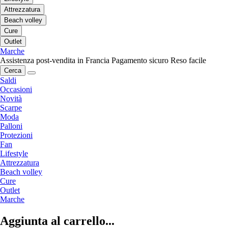
Attrezzatura
Beach volley
Cure
Outlet
Marche
Assistenza post-vendita in Francia
Pagamento sicuro
Reso facile
Cerca
Saldi
Occasioni
Novità
Scarpe
Moda
Palloni
Protezioni
Fan
Lifestyle
Attrezzatura
Beach volley
Cure
Outlet
Marche
Aggiunta al carrello...