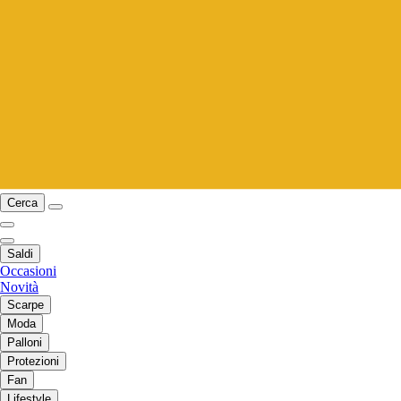
Cerca
Saldi
Occasioni
Novità
Scarpe
Moda
Palloni
Protezioni
Fan
Lifestyle