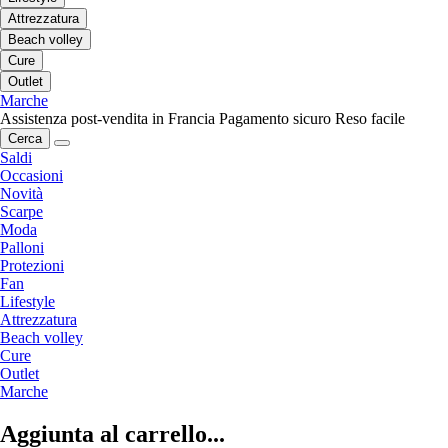
Attrezzatura
Beach volley
Cure
Outlet
Marche
Assistenza post-vendita in Francia
Pagamento sicuro
Reso facile
Cerca
Saldi
Occasioni
Novità
Scarpe
Moda
Palloni
Protezioni
Fan
Lifestyle
Attrezzatura
Beach volley
Cure
Outlet
Marche
Aggiunta al carrello...