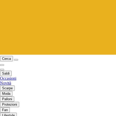
Cerca
Saldi
Occasioni
Novità
Scarpe
Moda
Palloni
Protezioni
Fan
Lifestyle