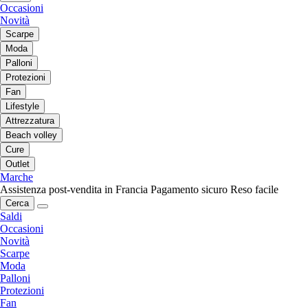
Occasioni
Novità
Scarpe
Moda
Palloni
Protezioni
Fan
Lifestyle
Attrezzatura
Beach volley
Cure
Outlet
Marche
Assistenza post-vendita in Francia
Pagamento sicuro
Reso facile
Cerca
Saldi
Occasioni
Novità
Scarpe
Moda
Palloni
Protezioni
Fan