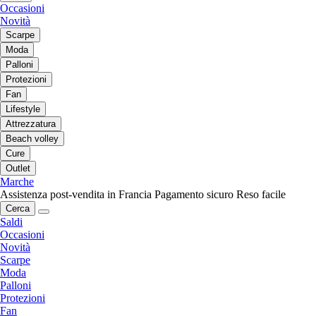
Occasioni
Novità
Scarpe
Moda
Palloni
Protezioni
Fan
Lifestyle
Attrezzatura
Beach volley
Cure
Outlet
Marche
Assistenza post-vendita in Francia
Pagamento sicuro
Reso facile
Cerca
Saldi
Occasioni
Novità
Scarpe
Moda
Palloni
Protezioni
Fan