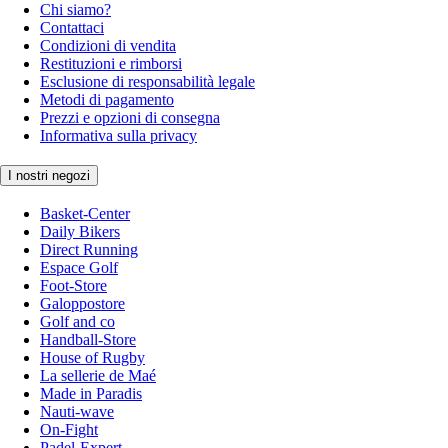
Chi siamo?
Contattaci
Condizioni di vendita
Restituzioni e rimborsi
Esclusione di responsabilità legale
Metodi di pagamento
Prezzi e opzioni di consegna
Informativa sulla privacy
I nostri negozi
Basket-Center
Daily Bikers
Direct Running
Espace Golf
Foot-Store
Galoppostore
Golf and co
Handball-Store
House of Rugby
La sellerie de Maé
Made in Paradis
Nauti-wave
On-Fight
Padel-Expert