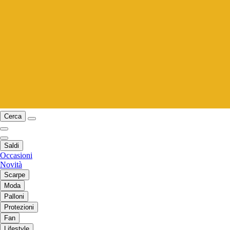
Cerca
Saldi
Occasioni
Novità
Scarpe
Moda
Palloni
Protezioni
Fan
Lifestyle