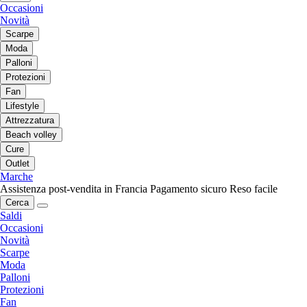
Occasioni
Novità
Scarpe
Moda
Palloni
Protezioni
Fan
Lifestyle
Attrezzatura
Beach volley
Cure
Outlet
Marche
Assistenza post-vendita in Francia
Pagamento sicuro
Reso facile
Cerca
Saldi
Occasioni
Novità
Scarpe
Moda
Palloni
Protezioni
Fan