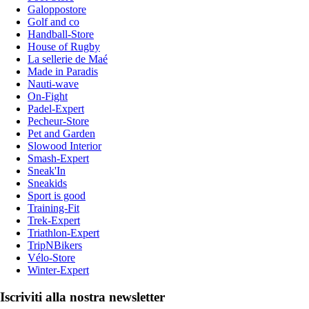
Galoppostore
Golf and co
Handball-Store
House of Rugby
La sellerie de Maé
Made in Paradis
Nauti-wave
On-Fight
Padel-Expert
Pecheur-Store
Pet and Garden
Slowood Interior
Smash-Expert
Sneak'In
Sneakids
Sport is good
Training-Fit
Trek-Expert
Triathlon-Expert
TripNBikers
Vélo-Store
Winter-Expert
Iscriviti alla nostra newsletter