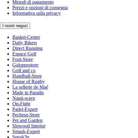
Metodi di pagamento
Prezzi e opzioni di consegna
Informativa sulla privacy
I nostri negozi
Basket-Center
Daily Bikers
Direct Running
Espace Golf
Foot-Store
Galoppostore
Golf and co
Handball-Store
House of Rugby
La sellerie de Maé
Made in Paradis
Nauti-wave
On-Fight
Padel-Expert
Pecheur-Store
Pet and Garden
Slowood Interior
Smash-Expert
Sneak'In