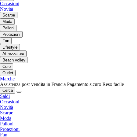
Occasioni
Novità
Scarpe
Moda
Palloni
Protezioni
Fan
Lifestyle
Attrezzatura
Beach volley
Cure
Outlet
Marche
Assistenza post-vendita in Francia
Pagamento sicuro
Reso facile
Cerca
Saldi
Occasioni
Novità
Scarpe
Moda
Palloni
Protezioni
Fan