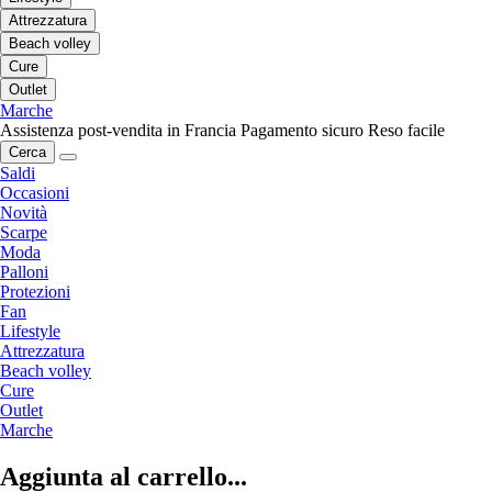
Attrezzatura
Beach volley
Cure
Outlet
Marche
Assistenza post-vendita in Francia
Pagamento sicuro
Reso facile
Cerca
Saldi
Occasioni
Novità
Scarpe
Moda
Palloni
Protezioni
Fan
Lifestyle
Attrezzatura
Beach volley
Cure
Outlet
Marche
Aggiunta al carrello...