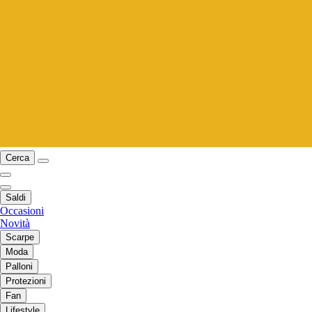
Cerca
Saldi
Occasioni
Novità
Scarpe
Moda
Palloni
Protezioni
Fan
Lifestyle