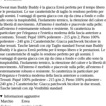
Sweat man Buddy Buddy è la giacca Erreà perfetta per il tempo libero
e le prestazioni. Le sue caratteristiche di taglio lo rendono perfetto per
gli uomini. I vantaggi di questa giacca con zip da cima a fondo e collo
alto sono la traspirabilità, l'isolamento termico, la ritenzione del calore e
la libertà di movimento. All'interno è morbido e piacevole sulla pelle;
all'esterno è estremamente robusto e resistente. Si caratterizza in
particolare per l'eleganza e l'estetica moderna della fascia anteriore a
contrasto. Tessuti: Piqué 100% poliestere - 215 g/m 2; Pieno 100%
poliestere - 240 g/m 2 Caratteristiche: Giacca patchwork bicolore in
due tessuti. Tasche laterali con zip Taglio standard Sweat man Buddy
Buddy è la giacca Erreà perfetta per il tempo libero e le prestazioni. Le
sue caratteristiche di taglio lo rendono perfetto per gli uomini. I
vantaggi di questa giacca con zip da cima a fondo e collo alto sono la
traspirabilità, l'isolamento termico, la ritenzione del calore e la libertà di
movimento. All'interno è morbido e piacevole sulla pelle; all'esterno è
estremamente robusto e resistente. Si caratterizza in particolare per
l'eleganza e l'estetica moderna della fascia anteriore a contrasto.
Tessuti: Piqué 100% poliestere - 215 g/m 2; Pieno 100% poliestere -
240 g/m 2 Caratteristiche: Giacca patchwork bicolore in due tessuti.
Tasche laterali con zip Vestibilità standard
Informazioni aggiuntive
Marchio
Errea