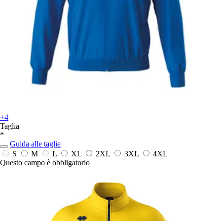
+4
Taglia
*
Guida alle taglie
S
M
L
XL
2XL
3XL
4XL
Questo campo è obbligatorio