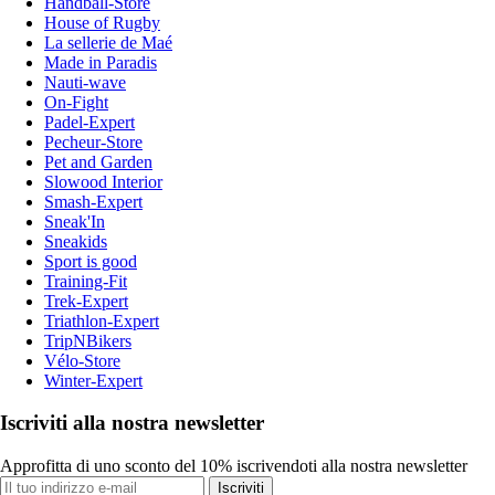
Handball-Store
House of Rugby
La sellerie de Maé
Made in Paradis
Nauti-wave
On-Fight
Padel-Expert
Pecheur-Store
Pet and Garden
Slowood Interior
Smash-Expert
Sneak'In
Sneakids
Sport is good
Training-Fit
Trek-Expert
Triathlon-Expert
TripNBikers
Vélo-Store
Winter-Expert
Iscriviti alla nostra newsletter
Approfitta di uno sconto del 10% iscrivendoti alla nostra newsletter
Iscriviti