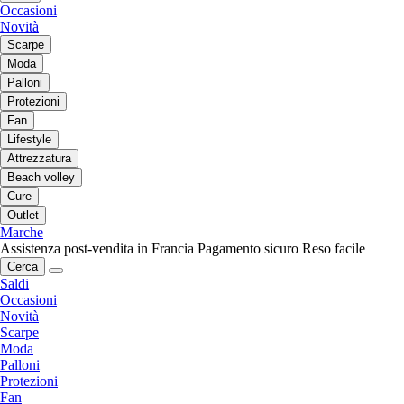
Occasioni
Novità
Scarpe
Moda
Palloni
Protezioni
Fan
Lifestyle
Attrezzatura
Beach volley
Cure
Outlet
Marche
Assistenza post-vendita in Francia
Pagamento sicuro
Reso facile
Cerca
Saldi
Occasioni
Novità
Scarpe
Moda
Palloni
Protezioni
Fan