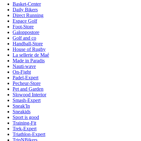
Basket-Center
Daily Bikers
Direct Running
Espace Golf
Foot-Store
Galoppostore
Golf and co
Handball-Store
House of Rugby
La sellerie de Maé
Made in Paradis
Nauti-wave
On-Fight
Padel-Expert
Pecheur-Store
Pet and Garden
Slowood Interior
Smash-Expert
Sneak'In
Sneakids
Sport is good
Training-Fit
Trek-Expert
Triathlon-Expert
TripNBikers