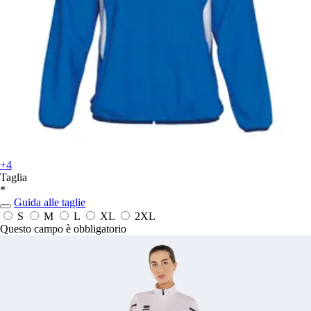
+4
Taglia
*
Guida alle taglie
S
M
L
XL
2XL
Questo campo è obbligatorio