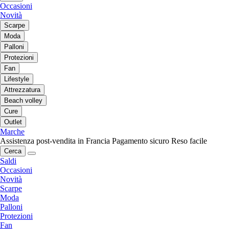
Occasioni
Novità
Scarpe
Moda
Palloni
Protezioni
Fan
Lifestyle
Attrezzatura
Beach volley
Cure
Outlet
Marche
Assistenza post-vendita in Francia
Pagamento sicuro
Reso facile
Cerca
Saldi
Occasioni
Novità
Scarpe
Moda
Palloni
Protezioni
Fan