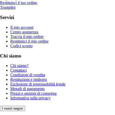
Restituisci il tuo ordine
Trustpilot
Servizi
Il mio account
Centro assistenza
Traccia il mio ordine
Restituisci il mio ordine
Codici sconto
Chi siamo
Chi siamo?
Contattaci
Condizioni di vendita
Restituzioni e rimborsi
Esclusione di responsabilità legale
Metodi di pagamento
Prezzi e opzioni di consegna
Informativa sulla privacy
I nostri negozi