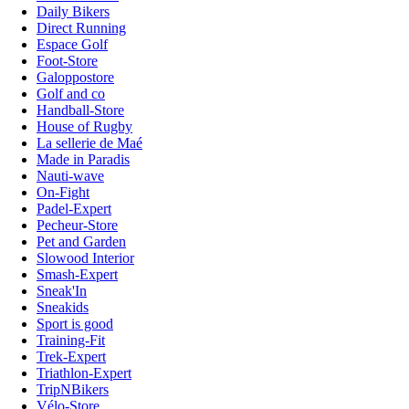
Daily Bikers
Direct Running
Espace Golf
Foot-Store
Galoppostore
Golf and co
Handball-Store
House of Rugby
La sellerie de Maé
Made in Paradis
Nauti-wave
On-Fight
Padel-Expert
Pecheur-Store
Pet and Garden
Slowood Interior
Smash-Expert
Sneak'In
Sneakids
Sport is good
Training-Fit
Trek-Expert
Triathlon-Expert
TripNBikers
Vélo-Store