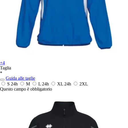
+4
Taglia
*
Guida alle taglie
S
24h
M
L
24h
XL
24h
2XL
Questo campo è obbligatorio