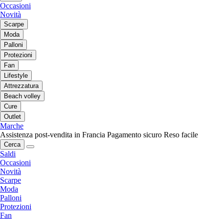
Occasioni
Novità
Scarpe
Moda
Palloni
Protezioni
Fan
Lifestyle
Attrezzatura
Beach volley
Cure
Outlet
Marche
Assistenza post-vendita in Francia
Pagamento sicuro
Reso facile
Cerca
Saldi
Occasioni
Novità
Scarpe
Moda
Palloni
Protezioni
Fan