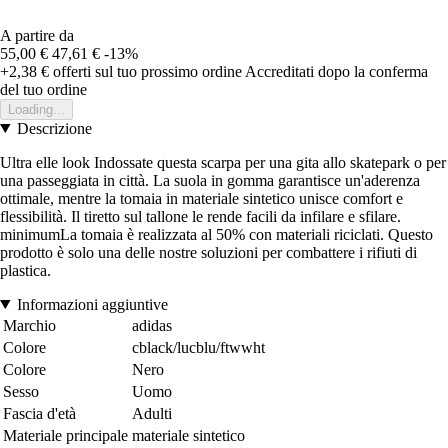
A partire da
55,00 €
47,61 €
-13%
+2,38 €
offerti sul tuo prossimo ordine
Accreditati dopo la conferma
del tuo ordine
Loading...
Descrizione
Ultra elle look Indossate questa scarpa per una gita allo skatepark o per
una passeggiata in città. La suola in gomma garantisce un'aderenza
ottimale, mentre la tomaia in materiale sintetico unisce comfort e
flessibilità. Il tiretto sul tallone le rende facili da infilare e sfilare.
minimumLa tomaia è realizzata al 50% con materiali riciclati. Questo
prodotto è solo una delle nostre soluzioni per combattere i rifiuti di
plastica.
Informazioni aggiuntive
Marchio
adidas
Colore
cblack/lucblu/ftwwht
Colore
Nero
Sesso
Uomo
Fascia d'età
Adulti
Materiale principale
materiale sintetico