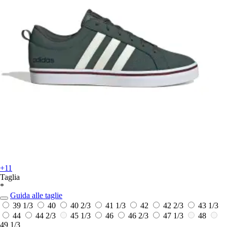
+11
Taglia
*
Guida alle taglie
39 1/3
40
40 2/3
41 1/3
42
42 2/3
43 1/3
44
44 2/3
45 1/3
46
46 2/3
47 1/3
48
49 1/3