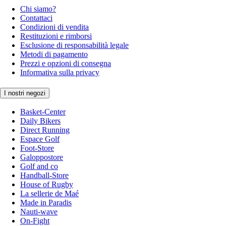
Chi siamo?
Contattaci
Condizioni di vendita
Restituzioni e rimborsi
Esclusione di responsabilità legale
Metodi di pagamento
Prezzi e opzioni di consegna
Informativa sulla privacy
I nostri negozi
Basket-Center
Daily Bikers
Direct Running
Espace Golf
Foot-Store
Galoppostore
Golf and co
Handball-Store
House of Rugby
La sellerie de Maé
Made in Paradis
Nauti-wave
On-Fight