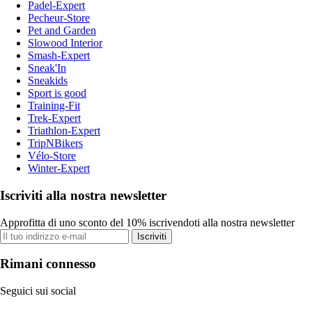
Padel-Expert
Pecheur-Store
Pet and Garden
Slowood Interior
Smash-Expert
Sneak'In
Sneakids
Sport is good
Training-Fit
Trek-Expert
Triathlon-Expert
TripNBikers
Vélo-Store
Winter-Expert
Iscriviti alla nostra newsletter
Approfitta di uno sconto del 10% iscrivendoti alla nostra newsletter
Iscriviti
Rimani connesso
Seguici sui social