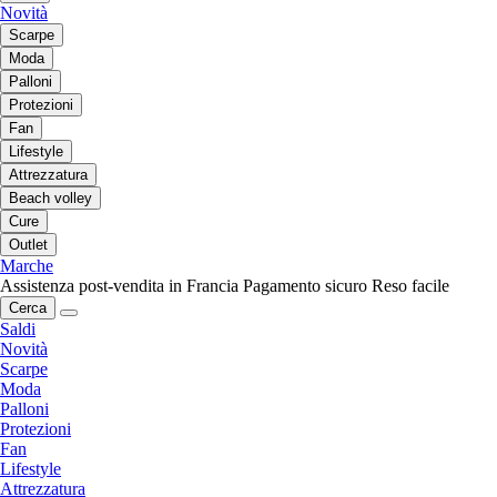
Novità
Scarpe
Moda
Palloni
Protezioni
Fan
Lifestyle
Attrezzatura
Beach volley
Cure
Outlet
Marche
Assistenza post-vendita in Francia
Pagamento sicuro
Reso facile
Cerca
Saldi
Novità
Scarpe
Moda
Palloni
Protezioni
Fan
Lifestyle
Attrezzatura