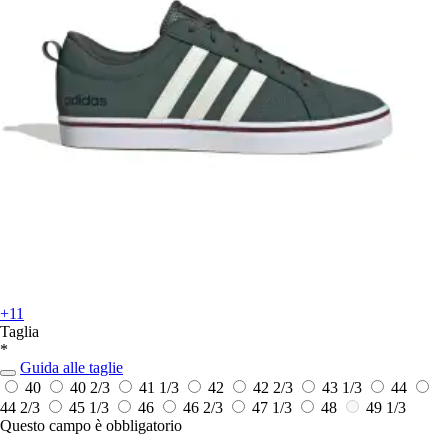
+11
Taglia
*
Guida alle taglie
40
40 2/3
41 1/3
42
42 2/3
43 1/3
44
44 2/3
45 1/3
46
46 2/3
47 1/3
48
49 1/3
Questo campo è obbligatorio