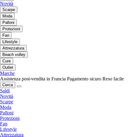
Novità
Scarpe
Moda
Palloni
Protezioni
Fan
Lifestyle
Attrezzatura
Beach volley
Cure
Outlet
Marche
Assistenza post-vendita in Francia
Pagamento sicuro
Reso facile
Cerca
Saldi
Novità
Scarpe
Moda
Palloni
Protezioni
Fan
Lifestyle
Attrezzatura