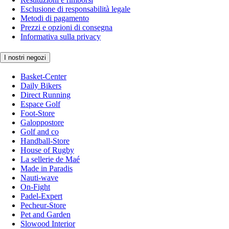
Esclusione di responsabilità legale
Metodi di pagamento
Prezzi e opzioni di consegna
Informativa sulla privacy
I nostri negozi
Basket-Center
Daily Bikers
Direct Running
Espace Golf
Foot-Store
Galoppostore
Golf and co
Handball-Store
House of Rugby
La sellerie de Maé
Made in Paradis
Nauti-wave
On-Fight
Padel-Expert
Pecheur-Store
Pet and Garden
Slowood Interior