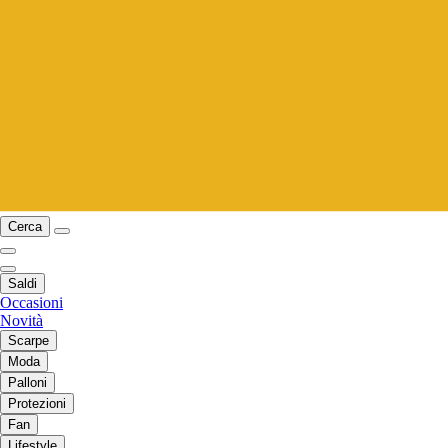
Cerca
Saldi
Occasioni
Novità
Scarpe
Moda
Palloni
Protezioni
Fan
Lifestyle