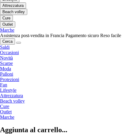
Attrezzatura
Beach volley
Cure
Outlet
Marche
Assistenza post-vendita in Francia
Pagamento sicuro
Reso facile
Cerca
Saldi
Occasioni
Novità
Scarpe
Moda
Palloni
Protezioni
Fan
Lifestyle
Attrezzatura
Beach volley
Cure
Outlet
Marche
Aggiunta al carrello...