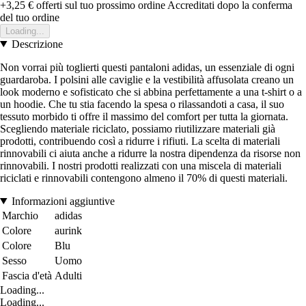
+3,25 €
offerti sul tuo prossimo ordine
Accreditati dopo la conferma
del tuo ordine
Loading...
Descrizione
Non vorrai più toglierti questi pantaloni adidas, un essenziale di ogni
guardaroba. I polsini alle caviglie e la vestibilità affusolata creano un
look moderno e sofisticato che si abbina perfettamente a una t-shirt o a
un hoodie. Che tu stia facendo la spesa o rilassandoti a casa, il suo
tessuto morbido ti offre il massimo del comfort per tutta la giornata.
Scegliendo materiale riciclato, possiamo riutilizzare materiali già
prodotti, contribuendo così a ridurre i rifiuti. La scelta di materiali
rinnovabili ci aiuta anche a ridurre la nostra dipendenza da risorse non
rinnovabili. I nostri prodotti realizzati con una miscela di materiali
riciclati e rinnovabili contengono almeno il 70% di questi materiali.
Informazioni aggiuntive
Marchio
adidas
Colore
aurink
Colore
Blu
Sesso
Uomo
Fascia d'età
Adulti
Loading...
Loading...