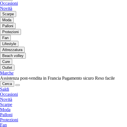
Occasioni
Novità
Scarpe
Moda
Palloni
Protezioni
Fan
Lifestyle
Attrezzatura
Beach volley
Cure
Outlet
Marche
Assistenza post-vendita in Francia
Pagamento sicuro
Reso facile
Cerca
Saldi
Occasioni
Novità
Scarpe
Moda
Palloni
Protezioni
Fan