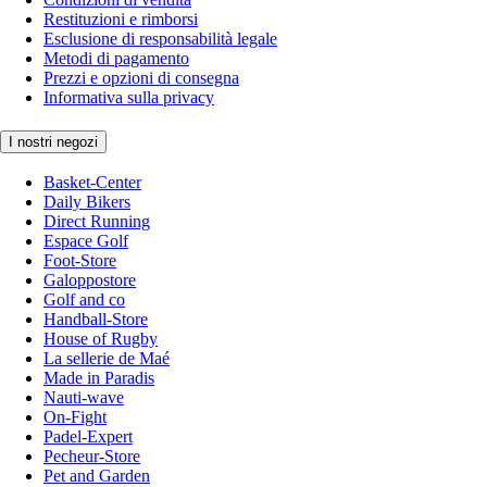
Restituzioni e rimborsi
Esclusione di responsabilità legale
Metodi di pagamento
Prezzi e opzioni di consegna
Informativa sulla privacy
I nostri negozi
Basket-Center
Daily Bikers
Direct Running
Espace Golf
Foot-Store
Galoppostore
Golf and co
Handball-Store
House of Rugby
La sellerie de Maé
Made in Paradis
Nauti-wave
On-Fight
Padel-Expert
Pecheur-Store
Pet and Garden