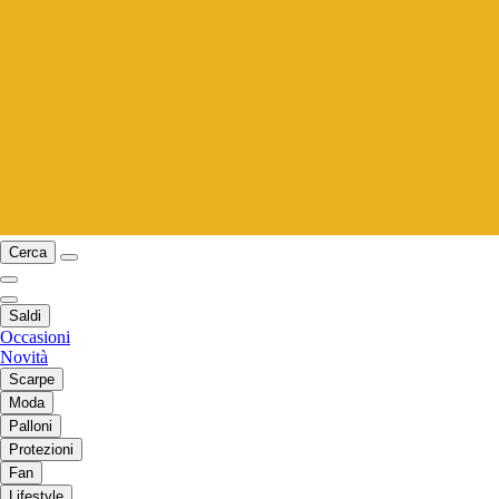
Cerca
Saldi
Occasioni
Novità
Scarpe
Moda
Palloni
Protezioni
Fan
Lifestyle