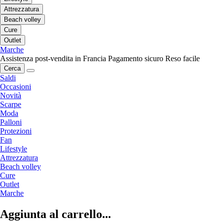
Attrezzatura
Beach volley
Cure
Outlet
Marche
Assistenza post-vendita in Francia
Pagamento sicuro
Reso facile
Cerca
Saldi
Occasioni
Novità
Scarpe
Moda
Palloni
Protezioni
Fan
Lifestyle
Attrezzatura
Beach volley
Cure
Outlet
Marche
Aggiunta al carrello...