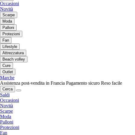
Occasioni
Novità
Scarpe
Moda
Palloni
Protezioni
Fan
Lifestyle
Attrezzatura
Beach volley
Cure
Outlet
Marche
Assistenza post-vendita in Francia
Pagamento sicuro
Reso facile
Cerca
Saldi
Occasioni
Novità
Scarpe
Moda
Palloni
Protezioni
Fan