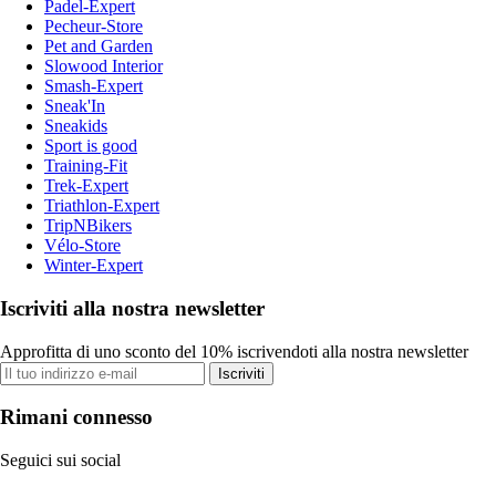
Padel-Expert
Pecheur-Store
Pet and Garden
Slowood Interior
Smash-Expert
Sneak'In
Sneakids
Sport is good
Training-Fit
Trek-Expert
Triathlon-Expert
TripNBikers
Vélo-Store
Winter-Expert
Iscriviti alla nostra newsletter
Approfitta di uno sconto del 10% iscrivendoti alla nostra newsletter
Iscriviti
Rimani connesso
Seguici sui social