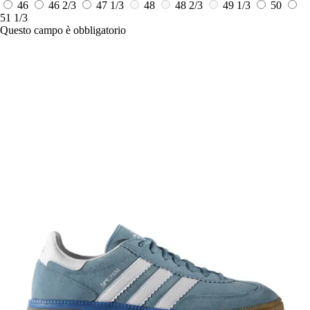
46
46 2/3
47 1/3
48
48 2/3
49 1/3
50
51 1/3
Questo campo è obbligatorio