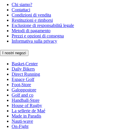
Chi siamo?
Contattaci
Condizioni di vendita
Restituzioni e rimborsi
Esclusione di responsabilità legale
Metodi di pagamento
Prezzi e opzioni di consegna
Informativa sulla privacy
I nostri negozi
Basket-Center
Daily Bikers
Direct Running
Espace Golf
Foot-Store
Galoppostore
Golf and co
Handball-Store
House of Rugby
La sellerie de Maé
Made in Paradis
Nauti-wave
On-Fight