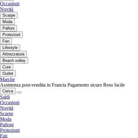
Occasioni
Novità
Scarpe
Moda
Palloni
Protezioni
Fan
Lifestyle
Attrezzatura
Beach volley
Cure
Outlet
Marche
Assistenza post-vendita in Francia
Pagamento sicuro
Reso facile
Cerca
Saldi
Occasioni
Novità
Scarpe
Moda
Palloni
Protezioni
Fan