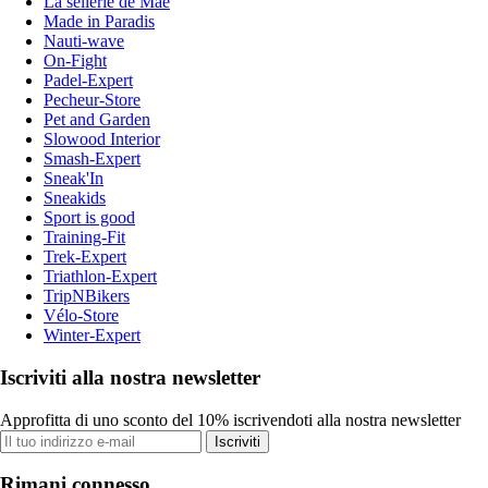
La sellerie de Maé
Made in Paradis
Nauti-wave
On-Fight
Padel-Expert
Pecheur-Store
Pet and Garden
Slowood Interior
Smash-Expert
Sneak'In
Sneakids
Sport is good
Training-Fit
Trek-Expert
Triathlon-Expert
TripNBikers
Vélo-Store
Winter-Expert
Iscriviti alla nostra newsletter
Approfitta di uno sconto del 10% iscrivendoti alla nostra newsletter
Iscriviti
Rimani connesso