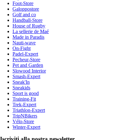
Foot-Store
Galoppostore
Golf and co
Handball-Store
House of Rugby
La sellerie de Maé
Made in Paradis
Nauti-wave
On-Fight
Padel-Expert
Pecheur-Store
Pet and Garden
Slowood Interior
Smash-Expert
Sneak'In
Sneakids
Sport is good
Training-Fit
Trek-Expert
Triathlon-Expert
TripNBikers
Vélo-Store
Winter-Expert
Iscriviti alla nostra newsletter