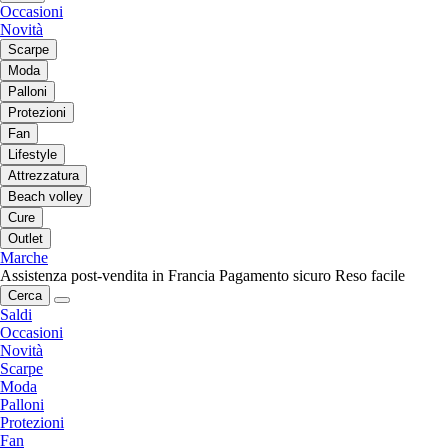
Occasioni
Novità
Scarpe
Moda
Palloni
Protezioni
Fan
Lifestyle
Attrezzatura
Beach volley
Cure
Outlet
Marche
Assistenza post-vendita in Francia
Pagamento sicuro
Reso facile
Cerca
Saldi
Occasioni
Novità
Scarpe
Moda
Palloni
Protezioni
Fan