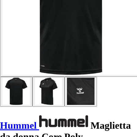
Hummel
Maglietta
da donna Core Poly