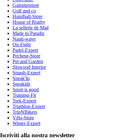
Galoppostore
Golf and co
Handball-Store
House of Rugby
La sellerie de Maé
Made in Paradis
Nauti-wave
On-Fight
Padel-Expert
Pecheur-Store
Pet and Garden
Slowood Interior
Smash-Expert
Sneak'In
Sneakids
Sport is good
Training-Fit
Trek-Expert
Triathlon-Expert
TripNBikers
Vélo-Store
Winter-Expert
Iscriviti alla nostra newsletter