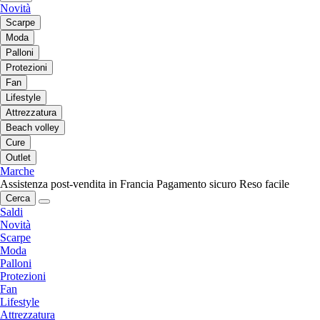
Novità
Scarpe
Moda
Palloni
Protezioni
Fan
Lifestyle
Attrezzatura
Beach volley
Cure
Outlet
Marche
Assistenza post-vendita in Francia
Pagamento sicuro
Reso facile
Cerca
Saldi
Novità
Scarpe
Moda
Palloni
Protezioni
Fan
Lifestyle
Attrezzatura