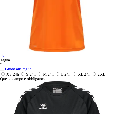
+8
Taglia
*
Guida alle taglie
XS
24h
S
24h
M
24h
L
24h
XL
24h
2XL
Questo campo è obbligatorio