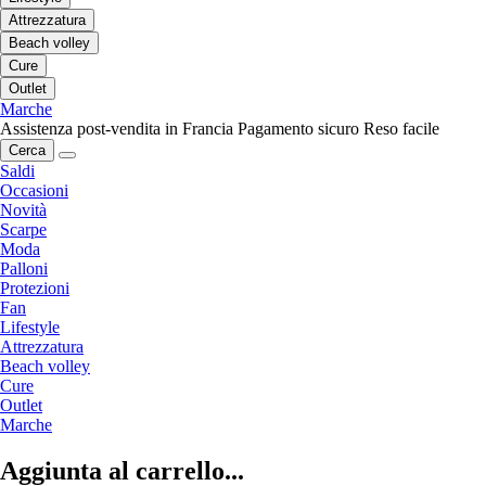
Attrezzatura
Beach volley
Cure
Outlet
Marche
Assistenza post-vendita in Francia
Pagamento sicuro
Reso facile
Cerca
Saldi
Occasioni
Novità
Scarpe
Moda
Palloni
Protezioni
Fan
Lifestyle
Attrezzatura
Beach volley
Cure
Outlet
Marche
Aggiunta al carrello...