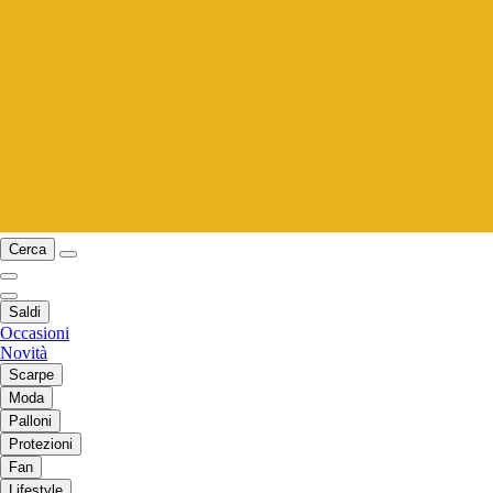
Cerca
Saldi
Occasioni
Novità
Scarpe
Moda
Palloni
Protezioni
Fan
Lifestyle