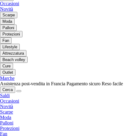
Occasioni
Novità
Scarpe
Moda
Palloni
Protezioni
Fan
Lifestyle
Attrezzatura
Beach volley
Cure
Outlet
Marche
Assistenza post-vendita in Francia
Pagamento sicuro
Reso facile
Cerca
Saldi
Occasioni
Novità
Scarpe
Moda
Palloni
Protezioni
Fan