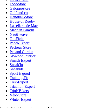
Foot-Store
Galoppostore
Golf and co
Handball-Store
House of Rugby
La sellerie de Maé
Made in Paradis
Nauti-wave
On-Fight
Padel-Expert
Pecheur-Store
Pet and Garden
Slowood Interior
Smash-Expert
Sneak'In
Sneakids
Sport is good
Training-Fit
Trek-Expert
Triathlon-Expert
TripNBikers
Vélo-Store
Winter-Expert