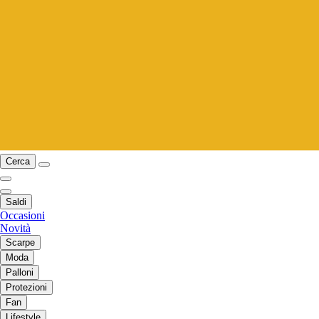
Cerca
Saldi
Occasioni
Novità
Scarpe
Moda
Palloni
Protezioni
Fan
Lifestyle