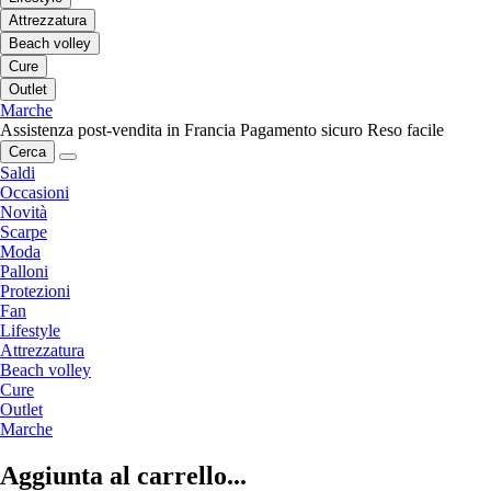
Attrezzatura
Beach volley
Cure
Outlet
Marche
Assistenza post-vendita in Francia
Pagamento sicuro
Reso facile
Cerca
Saldi
Occasioni
Novità
Scarpe
Moda
Palloni
Protezioni
Fan
Lifestyle
Attrezzatura
Beach volley
Cure
Outlet
Marche
Aggiunta al carrello...