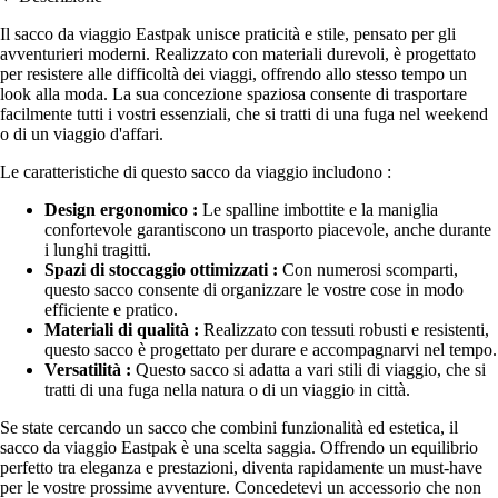
Il sacco da viaggio Eastpak unisce praticità e stile, pensato per gli
avventurieri moderni. Realizzato con materiali durevoli, è progettato
per resistere alle difficoltà dei viaggi, offrendo allo stesso tempo un
look alla moda. La sua concezione spaziosa consente di trasportare
facilmente tutti i vostri essenziali, che si tratti di una fuga nel weekend
o di un viaggio d'affari.
Le caratteristiche di questo sacco da viaggio includono :
Design ergonomico :
Le spalline imbottite e la maniglia
confortevole garantiscono un trasporto piacevole, anche durante
i lunghi tragitti.
Spazi di stoccaggio ottimizzati :
Con numerosi scomparti,
questo sacco consente di organizzare le vostre cose in modo
efficiente e pratico.
Materiali di qualità :
Realizzato con tessuti robusti e resistenti,
questo sacco è progettato per durare e accompagnarvi nel tempo.
Versatilità :
Questo sacco si adatta a vari stili di viaggio, che si
tratti di una fuga nella natura o di un viaggio in città.
Se state cercando un sacco che combini funzionalità ed estetica, il
sacco da viaggio Eastpak è una scelta saggia. Offrendo un equilibrio
perfetto tra eleganza e prestazioni, diventa rapidamente un must-have
per le vostre prossime avventure. Concedetevi un accessorio che non