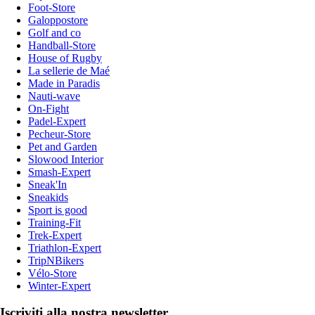
Foot-Store
Galoppostore
Golf and co
Handball-Store
House of Rugby
La sellerie de Maé
Made in Paradis
Nauti-wave
On-Fight
Padel-Expert
Pecheur-Store
Pet and Garden
Slowood Interior
Smash-Expert
Sneak'In
Sneakids
Sport is good
Training-Fit
Trek-Expert
Triathlon-Expert
TripNBikers
Vélo-Store
Winter-Expert
Iscriviti alla nostra newsletter