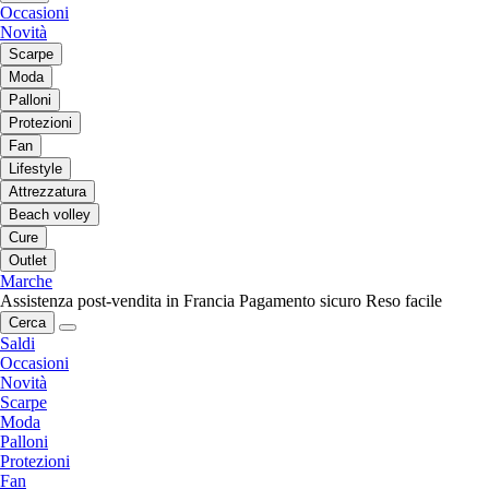
Occasioni
Novità
Scarpe
Moda
Palloni
Protezioni
Fan
Lifestyle
Attrezzatura
Beach volley
Cure
Outlet
Marche
Assistenza post-vendita in Francia
Pagamento sicuro
Reso facile
Cerca
Saldi
Occasioni
Novità
Scarpe
Moda
Palloni
Protezioni
Fan