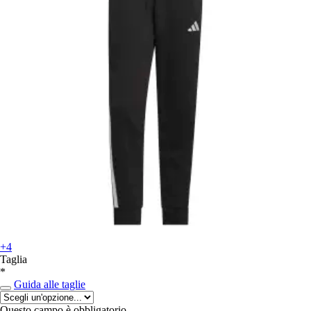
+4
Taglia
*
Guida alle taglie
Questo campo è obbligatorio