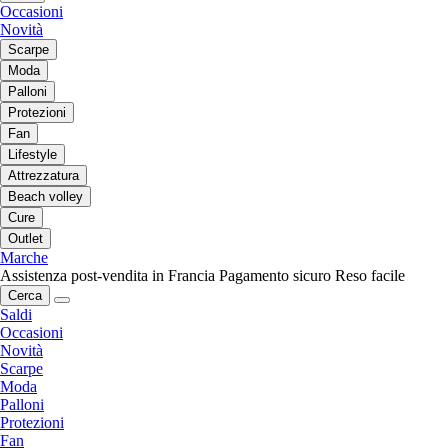
Occasioni
Novità
Scarpe
Moda
Palloni
Protezioni
Fan
Lifestyle
Attrezzatura
Beach volley
Cure
Outlet
Marche
Assistenza post-vendita in Francia
Pagamento sicuro
Reso facile
Cerca
Saldi
Occasioni
Novità
Scarpe
Moda
Palloni
Protezioni
Fan