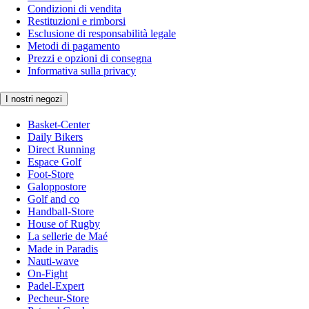
Condizioni di vendita
Restituzioni e rimborsi
Esclusione di responsabilità legale
Metodi di pagamento
Prezzi e opzioni di consegna
Informativa sulla privacy
I nostri negozi
Basket-Center
Daily Bikers
Direct Running
Espace Golf
Foot-Store
Galoppostore
Golf and co
Handball-Store
House of Rugby
La sellerie de Maé
Made in Paradis
Nauti-wave
On-Fight
Padel-Expert
Pecheur-Store