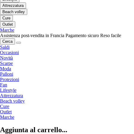
Attrezzatura
Beach volley
Cure
Outlet
Marche
Assistenza post-vendita in Francia
Pagamento sicuro
Reso facile
Cerca
Saldi
Occasioni
Novità
Scarpe
Moda
Palloni
Protezioni
Fan
Lifestyle
Attrezzatura
Beach volley
Cure
Outlet
Marche
Aggiunta al carrello...