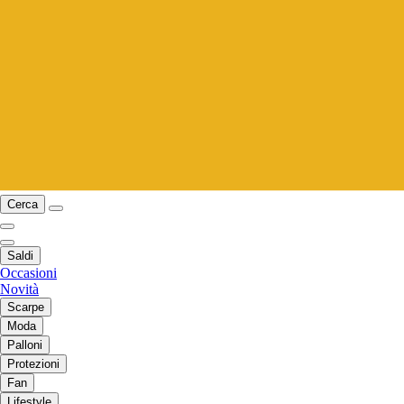
Cerca
Saldi
Occasioni
Novità
Scarpe
Moda
Palloni
Protezioni
Fan
Lifestyle