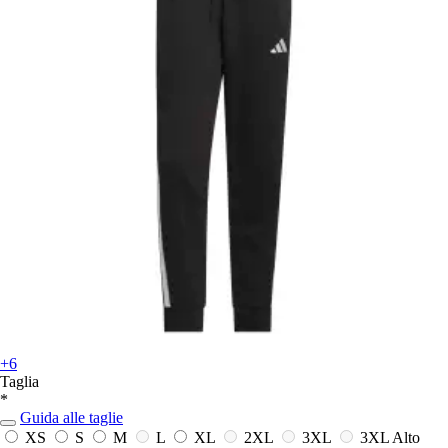
+6
Taglia
*
Guida alle taglie
XS
S
M
L
XL
2XL
3XL
3XL Alto