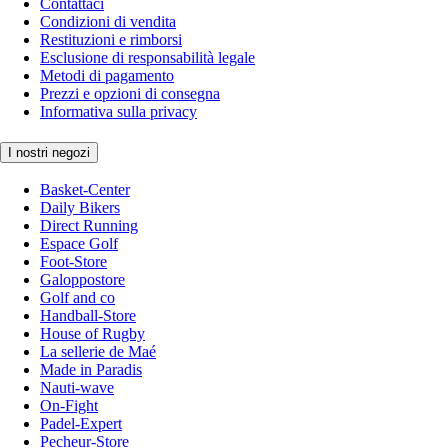
Contattaci
Condizioni di vendita
Restituzioni e rimborsi
Esclusione di responsabilità legale
Metodi di pagamento
Prezzi e opzioni di consegna
Informativa sulla privacy
I nostri negozi
Basket-Center
Daily Bikers
Direct Running
Espace Golf
Foot-Store
Galoppostore
Golf and co
Handball-Store
House of Rugby
La sellerie de Maé
Made in Paradis
Nauti-wave
On-Fight
Padel-Expert
Pecheur-Store