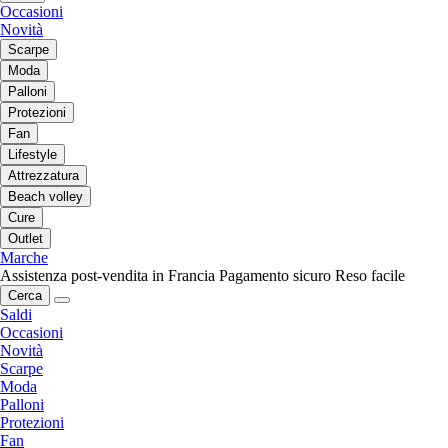
Occasioni
Novità
Scarpe
Moda
Palloni
Protezioni
Fan
Lifestyle
Attrezzatura
Beach volley
Cure
Outlet
Marche
Assistenza post-vendita in Francia
Pagamento sicuro
Reso facile
Cerca
Saldi
Occasioni
Novità
Scarpe
Moda
Palloni
Protezioni
Fan