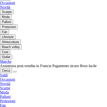
Occasioni
Novità
Scarpe
Moda
Palloni
Protezioni
Fan
Lifestyle
Attrezzatura
Beach volley
Cure
Outlet
Marche
Assistenza post-vendita in Francia
Pagamento sicuro
Reso facile
Cerca
Saldi
Occasioni
Novità
Scarpe
Moda
Palloni
Protezioni
Fan