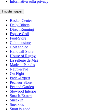
Informativa sulla privacy
I nostri negozi
Basket-Center
Daily Bikers
Direct Running
Espace Golf
Foot-Store
Galoppostore
Golf and co
Handball-Store
House of Rugby
La sellerie de Maé
Made in Paradis
Nauti-wave
On-Fight
Padel-Expert
Pecheur-Store
Pet and Garden
Slowood Interior
Smash-Expert
Sneak'In
Sneakids
Sport is good