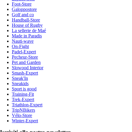
Foot-Store
Galoppostore
Golf and co
Handball-Store
House of Rugby
La sellerie de Maé
Made in Paradis
Nauti-wave
On-Fight
Padel-Expert
Pecheur-Store
Pet and Garden
Slowood Interior
Smash-Expert
Sneak'In
Sneakids
Sport is good
Training-Fit
Trek-Expert
Triathlon-Expert
TripNBikers
Vélo-Store
Winter-Expert