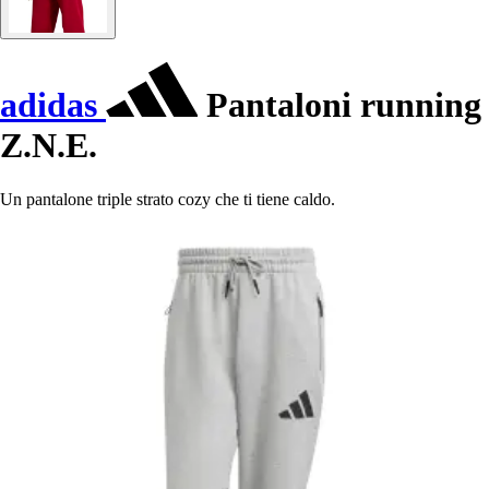
adidas
Pantaloni running
Z.N.E.
Un pantalone triple strato cozy che ti tiene caldo.