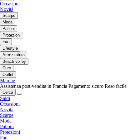
Occasioni
Novità
Scarpe
Moda
Palloni
Protezioni
Fan
Lifestyle
Attrezzatura
Beach volley
Cure
Outlet
Marche
Assistenza post-vendita in Francia
Pagamento sicuro
Reso facile
Cerca
Saldi
Occasioni
Novità
Scarpe
Moda
Palloni
Protezioni
Fan