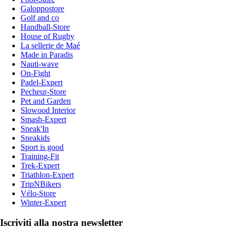
Galoppostore
Golf and co
Handball-Store
House of Rugby
La sellerie de Maé
Made in Paradis
Nauti-wave
On-Fight
Padel-Expert
Pecheur-Store
Pet and Garden
Slowood Interior
Smash-Expert
Sneak'In
Sneakids
Sport is good
Training-Fit
Trek-Expert
Triathlon-Expert
TripNBikers
Vélo-Store
Winter-Expert
Iscriviti alla nostra newsletter