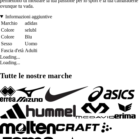
permettono di mostrare la tua passione per lo sport e la tua camaraderie
ovunque tu vada.
Informazioni aggiuntive
Marchio
adidas
Colore
selubl
Colore
Blu
Sesso
Uomo
Fascia d'età
Adulti
Loading...
Loading...
Tutte le nostre marche