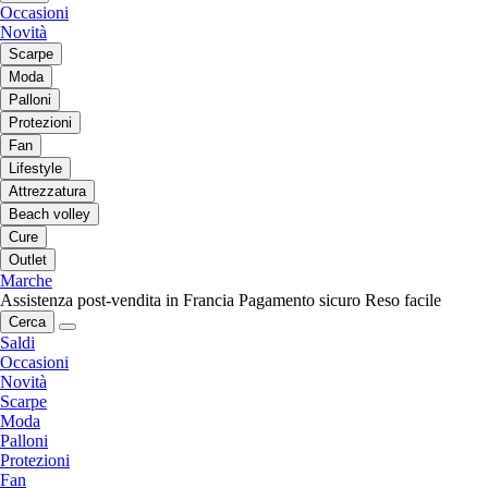
Occasioni
Novità
Scarpe
Moda
Palloni
Protezioni
Fan
Lifestyle
Attrezzatura
Beach volley
Cure
Outlet
Marche
Assistenza post-vendita in Francia
Pagamento sicuro
Reso facile
Cerca
Saldi
Occasioni
Novità
Scarpe
Moda
Palloni
Protezioni
Fan