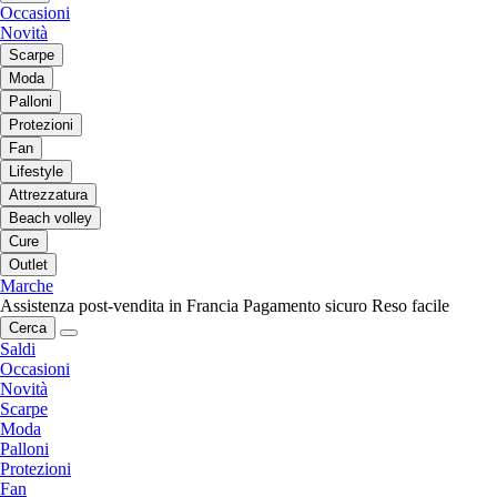
Occasioni
Novità
Scarpe
Moda
Palloni
Protezioni
Fan
Lifestyle
Attrezzatura
Beach volley
Cure
Outlet
Marche
Assistenza post-vendita in Francia
Pagamento sicuro
Reso facile
Cerca
Saldi
Occasioni
Novità
Scarpe
Moda
Palloni
Protezioni
Fan