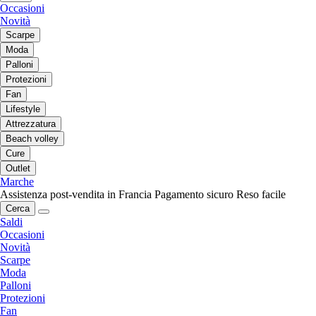
Occasioni
Novità
Scarpe
Moda
Palloni
Protezioni
Fan
Lifestyle
Attrezzatura
Beach volley
Cure
Outlet
Marche
Assistenza post-vendita in Francia
Pagamento sicuro
Reso facile
Cerca
Saldi
Occasioni
Novità
Scarpe
Moda
Palloni
Protezioni
Fan