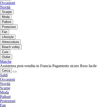
Occasioni
Novità
Scarpe
Moda
Palloni
Protezioni
Fan
Lifestyle
Attrezzatura
Beach volley
Cure
Outlet
Marche
Assistenza post-vendita in Francia
Pagamento sicuro
Reso facile
Cerca
Saldi
Occasioni
Novità
Scarpe
Moda
Palloni
Protezioni
Fan